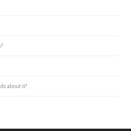
n?
nds about it?