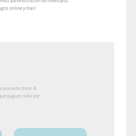
endo administracion de inventario,
agos online y mas!
 que este crece. A
que pagues solo por